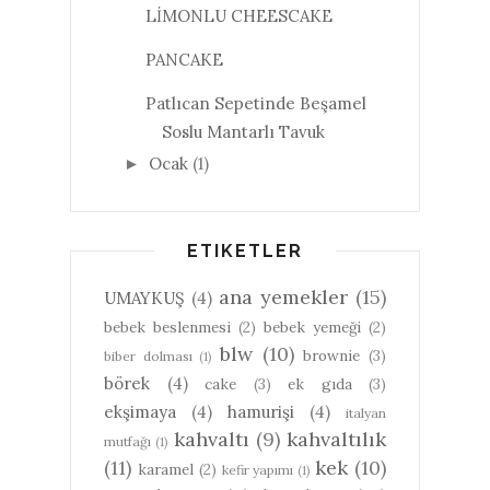
LİMONLU CHEESCAKE
PANCAKE
Patlıcan Sepetinde Beşamel
Soslu Mantarlı Tavuk
Ocak
(1)
►
ETIKETLER
ana yemekler
(15)
UMAYKUŞ
(4)
bebek beslenmesi
(2)
bebek yemeği
(2)
blw
(10)
brownie
(3)
biber dolması
(1)
börek
(4)
cake
(3)
ek gıda
(3)
ekşimaya
(4)
hamurişi
(4)
italyan
kahvaltı
(9)
kahvaltılık
mutfağı
(1)
(11)
kek
(10)
karamel
(2)
kefir yapımı
(1)