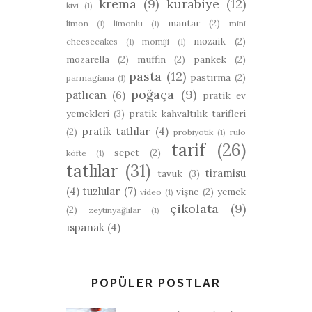
krema
(9)
kurabiye
(12)
kivi
(1)
mantar
(2)
limon
(1)
limonlu
(1)
mini
mozaik
(2)
cheesecakes
(1)
momiji
(1)
mozarella
(2)
muffin
(2)
pankek
(2)
pasta
(12)
pastırma
(2)
parmagiana
(1)
poğaça
(9)
patlıcan
(6)
pratik ev
yemekleri
(3)
pratik kahvaltılık tarifleri
pratik tatlılar
(4)
(2)
probiyotik
(1)
rulo
tarif
(26)
sepet
(2)
köfte
(1)
tatlılar
(31)
tiramisu
tavuk
(3)
(4)
tuzlular
(7)
vişne
(2)
yemek
video
(1)
çikolata
(9)
(2)
zeytinyağlılar
(1)
ıspanak
(4)
POPÜLER POSTLAR