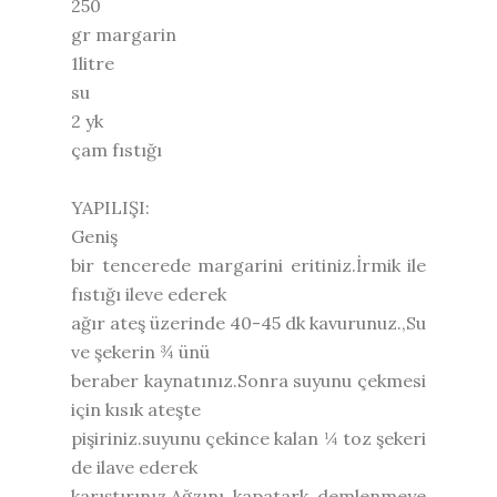
250
gr margarin
1litre
su
2 yk
çam fıstığı
YAPILIŞI:
Geniş
bir tencerede margarini eritiniz.İrmik ile
fıstığı ileve ederek
ağır ateş üzerinde 40-45 dk kavurunuz.,Su
ve şekerin ¾ ünü
beraber kaynatınız.Sonra suyunu çekmesi
için kısık ateşte
pişiriniz.suyunu çekince kalan ¼ toz şekeri
de ilave ederek
karıştırınız.Ağzını kapatark demlenmeye