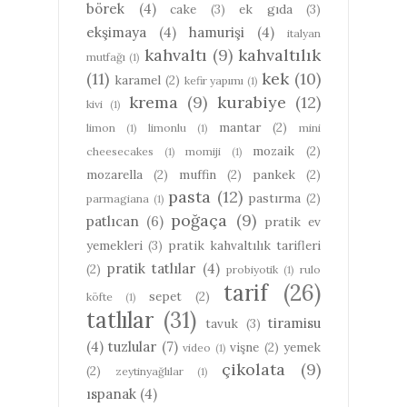
börek
(4)
cake
(3)
ek gıda
(3)
ekşimaya
(4)
hamurişi
(4)
italyan
kahvaltı
(9)
kahvaltılık
mutfağı
(1)
(11)
kek
(10)
karamel
(2)
kefir yapımı
(1)
krema
(9)
kurabiye
(12)
kivi
(1)
mantar
(2)
limon
(1)
limonlu
(1)
mini
mozaik
(2)
cheesecakes
(1)
momiji
(1)
mozarella
(2)
muffin
(2)
pankek
(2)
pasta
(12)
pastırma
(2)
parmagiana
(1)
poğaça
(9)
patlıcan
(6)
pratik ev
yemekleri
(3)
pratik kahvaltılık tarifleri
pratik tatlılar
(4)
(2)
probiyotik
(1)
rulo
tarif
(26)
sepet
(2)
köfte
(1)
tatlılar
(31)
tiramisu
tavuk
(3)
(4)
tuzlular
(7)
vişne
(2)
yemek
video
(1)
çikolata
(9)
(2)
zeytinyağlılar
(1)
ıspanak
(4)