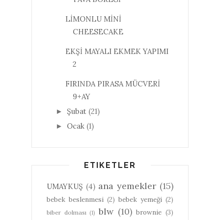
LİMONLU MİNİ
CHEESECAKE
EKŞİ MAYALI EKMEK YAPIMI
2
FIRINDA PIRASA MÜCVERİ
9+AY
Şubat
(21)
►
Ocak
(1)
►
ETIKETLER
ana yemekler
(15)
UMAYKUŞ
(4)
bebek beslenmesi
(2)
bebek yemeği
(2)
blw
(10)
brownie
(3)
biber dolması
(1)